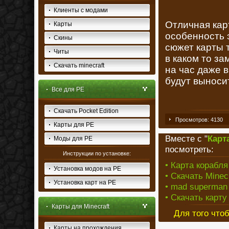
Клиенты с модами
Отличная кар
Карты
особенность 
Скины
сюжет карты 
Читы
в каком то за
Скачать minecraft
на час даже 
будут выносит
Все для PE
Скачать Pocket Edition
Просмотров: 4130
Карты для PE
Вместе с "
Карт
Моды для PE
посмотреть:
Инструкции по установке:
• Карта корабля
Установка модов на PE
• Скачать Minec
Установка карт на PE
• mad superman
• Скачать карту
Карты для Minecraft
Для того что
Карты на прохождения