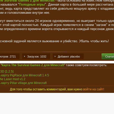
he Survival Games 2 для Minecraft
- была основана на известном киноф
 назывался "
Голодные игры
". Данная карта в большей мере рассчитана
ент, ведь карта представляет из себя довольно мощную арену с кладами
ми и головоломками внутри нее.
огут вместиться около 24 игроков одновременно, но выиграет только оди
т этой картой полностью. Каждый игрок появляется в своем "загоне" и п
ии определенного времени ворота открываются и каждый персонаж движ
сновной задачей является выживание и убийство.
Убить
чтобы жить!
отров: 2721
Загрузок: 1032
Добавил: placebo
Скача
 "
Карта The Survival Games 2 для Minecraft
" также советуем посмотреть:
 3D [1.2.5]
 карту PigRace для Minecraft 1.4.5
 The Laser mod v1.2
 карту Pillar village для Minecraft
Для того чтобы оставить комментарий, вам нужно
войти на сайт!