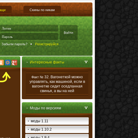
ащи
Скины по никам
Забыли пароль?
Регистрируйся
Интересные факты
32. Вагонеткой можно
Факт №
управлять, как машиной, если в
вагонетке сидит оседланная
свинья, а вы на ней
Моды по версиям
моды 1.11
моды 1.10.2
моды 1.9.4