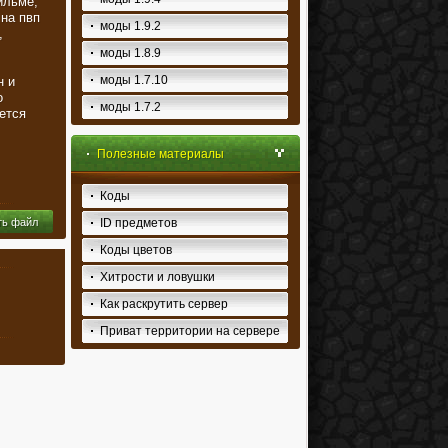
ильме,
 на пвп
моды 1.9.2
,
моды 1.8.9
моды 1.7.10
н и
о
моды 1.7.2
ется
Полезные материалы
Коды
ть файл
ID предметов
Коды цветов
Хитрости и ловушки
Как раскрутить сервер
Приват территории на сервере