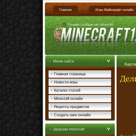
Главная
Игры Майкнрафт онлайн
Меню сайта
Карта
Главная страница
Новости игры
Каталог статей
Minecraft онлайн
Рецепты предметов
Создать скин онлайн
Загрузки minecraft