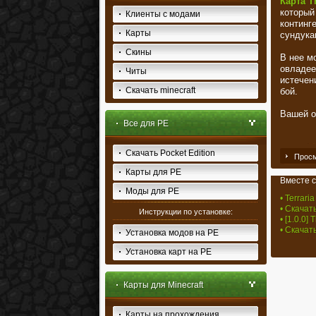
Карта T
который
Клиенты с модами
континг
Карты
сундука
Скины
В нее м
овладее
Читы
истечен
Скачать minecraft
бой.
Вашей о
Все для PE
Скачать Pocket Edition
Просм
Карты для PE
Вместе с
Моды для PE
• Terraria
• Скачать
Инструкции по установке:
• [1.0.0]
• Скачать
Установка модов на PE
Установка карт на PE
Карты для Minecraft
Карты на прохождения