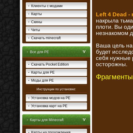
Клиенты с модами
Left 4 Dead -
Карты
накрыла тьма
Скины
плоти. Вы од
Читы
незнакомом д
Скачать minecraft
Ваша цель на
будет исслед
Все для PE
себя нужные 
осторожны.
Скачать Pocket Edition
Карты для PE
Фрагменты
Моды для PE
Инструкции по установке:
Установка модов на PE
Установка карт на PE
Карты для Minecraft
Карты на прохождения