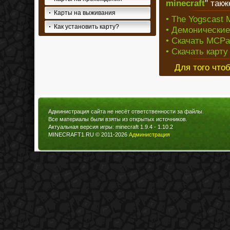
minecraft
" так
Карты на выживания
• The Yogscast M
Как установить карту?
• Демонически
• Скачать MCPat
• Скачать карту
Для того что
Администрация сайта не несёт ответственности за файлы.
Все материалы были взяты из открытых источников.
Актуальная версия игры: minecraft 1.9.4 - 1.10.2
MINECRAFT1.RU © 2011-2026
Администрация