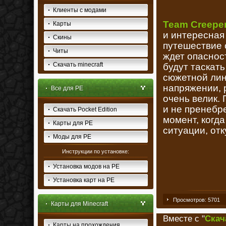
Клиенты с модами
Team Creepe
Карты
и интересная
Скины
путешествие о
Читы
ждет опаснос
Скачать minecraft
будут таскать
сюжетной лин
напряжении, р
Все для PE
очень велик.
и не пренебр
Скачать Pocket Edition
момент, когда
Карты для PE
ситуации, отк
Моды для PE
Инструкции по установке:
Установка модов на PE
Установка карт на PE
Просмотров: 5701
Карты для Minecraft
Вместе с "
Скач
Карты на прохождения