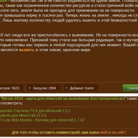
014
- человечество так и не смогло уединиться на одной земле. Глобал
ы, такие как ограниченное количество ресурсов и стали причиной войн н
ьтате чего, земля была не пригодна для проживании на ее поверхности.
я превышала норму в тысячи раз. Теперь жизнь на земле , никогда не ст
. Лишь малому количеству людей удалось выжить в этой безжалостной
10 лет люди все же приспособились к выживанию. Но на поверхности все
ло невозможно. Причиной тому стали как большая радиация, так и мути
оторые готовы вас порвать в любой подходящий для них момент. Вашей 
 является
выжить
в этом новом, мрачном мире.
отров: 5623
Загрузок: 2084
Добавил: Karim
Скача
 "
Метро 2014 - карта для minecraft на выживание (постапокалипсис)
" также
 посмотреть:
uturistic City Area 73-5 для Minecraft 1.5.1
yItems для MineCraft v1.0.0
rr Cute Mob Models - Remake для minecraft 1.7.10
Для того чтобы оставить комментарий, вам нужно
войти на сайт!