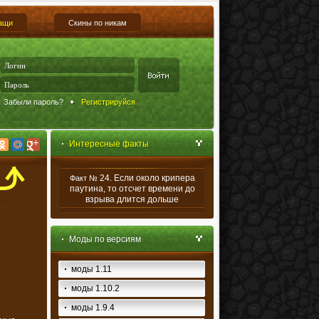
ащи
Скины по никам
Забыли пароль?
Регистрируйся
Интересные факты
24. Если около крипера
Факт №
паутина, то отсчет времени до
взрыва длится дольше
Моды по версиям
моды 1.11
моды 1.10.2
моды 1.9.4