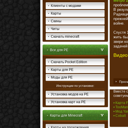
Метро 2
проблем
Клиенты с модами
В резул
Карты
Радиаци
прежней
Скины
войне.
Читы
Спустя 
Скачать minecraft
жить бы
звери к
задачей
Все для PE
Видео
Скачать Pocket Edition
Карты для PE
Моды для PE
Просм
Инструкции по установке:
Вместе с
Установка модов на PE
советуем
Установка карт на PE
• Карта F
• TooMan
• Мод Ya
Карты для Minecraft
• Cobalt
Карты на прохождения