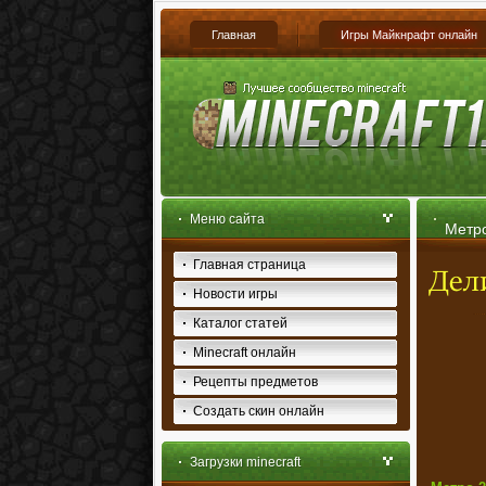
Главная
Игры Майкнрафт онлайн
Меню сайта
Метро
Главная страница
(пост
Новости игры
Каталог статей
Minecraft онлайн
Рецепты предметов
Создать скин онлайн
Загрузки minecraft