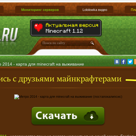
Мониторинг серверов
Lololowka видео
Пл
 2014 - карта для minecraft на выживание
апокалипсис)