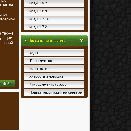
ьные
моды 1.9.2
а земле.
моды 1.8.9
анет
 ядерной
моды 1.7.10
моды 1.7.2
 так-же
рующие
Полезные материалы
главной
Коды
ID предметов
Коды цветов
Хитрости и ловушки
ть файл
Как раскрутить сервер
Приват территории на сервере