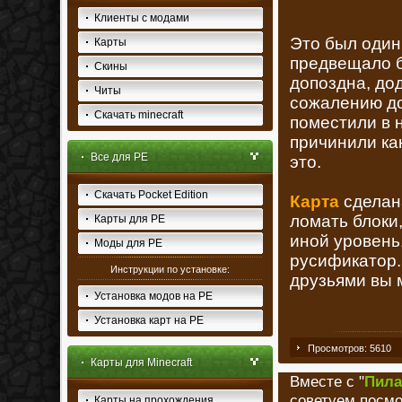
Клиенты с модами
Это был один
Карты
предвещало б
Скины
допоздна, до
Читы
сожалению до
Скачать minecraft
поместили в н
причинили как
Все для PE
это.
Скачать Pocket Edition
Карта
сделан
ломать блоки
Карты для PE
иной уровень
Моды для PE
русификатор. 
Инструкции по установке:
друзьями вы 
Установка модов на PE
Установка карт на PE
Просмотров: 5610
Карты для Minecraft
Вместе с "
Пила
советуем посмо
Карты на прохождения