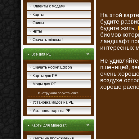
Клиенты с модами
На этой карт
Карты
будите разви
Скины
будите жить.
Читы
биомов котор
Скачать minecraft
ландшафт при
интересных м
Все для PE
Не удивляйте
пшеницей, зе
Скачать Pocket Edition
очень хорошо.
Карты для PE
воздухе остр
Моды для PE
хорошо распо
Инструкции по установке:
Установка модов на PE
Установка карт на PE
Карты для Minecraft
Карты на прохождения