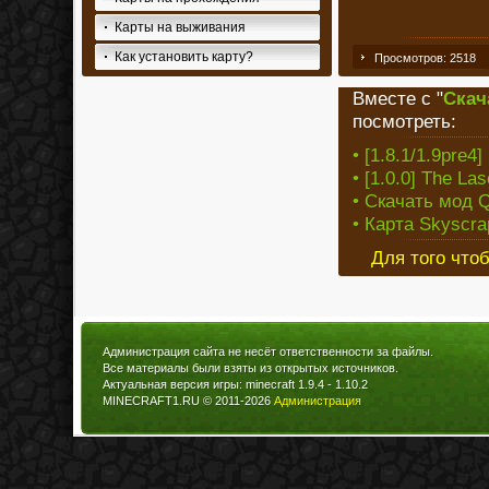
Карты на выживания
Как установить карту?
Просмотров: 2518
Вместе с "
Скач
посмотреть:
• [1.8.1/1.9pre4
• [1.0.0] The La
• Скачать мод Q
• Карта Skyscrap
Для того что
Администрация сайта не несёт ответственности за файлы.
Все материалы были взяты из открытых источников.
Актуальная версия игры: minecraft 1.9.4 - 1.10.2
MINECRAFT1.RU © 2011-2026
Администрация