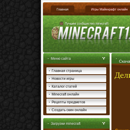
Главная
Игры Майкнрафт онлайн
Меню сайта
Скача
Главная страница
Новости игры
Каталог статей
Minecraft онлайн
Рецепты предметов
Создать скин онлайн
Загрузки minecraft