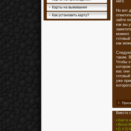
него.
Карты на выживания
Но вот 
отметит
Как установить карту?
зайти п
как вы 
заметит
момент.
готовы
как мож
Следующ
таким. 
Чтобы э
котором
вас они
готовый
уже при
которого
Просм
Вместе с
• Карта 
• Blood M
• [1.4.5]