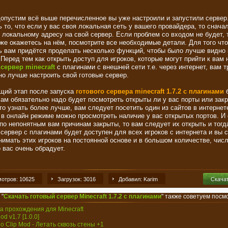
допустим всё выше перечисленное вы уже настроили и запустили сервер
ь то, что если у вас своя локальная сеть у вашего провайдера, то снача
о локальному адресу на свой сервер. Если проблем со входом не будет, 
уже окажетесь на нём, посмотрите все необходимые детали. Для того чт
ь вам придётся проделать несколько функций, чтобы было лучше видно
 Перед тем как открыть доступ для игроков, которые могут прийти к вам 
й
сервер minecraft
с плагинами с внешней сети т.е. через интернет, вам 
но лучше настроить свой готовые сервер.
ий этап после запуска
готового сервера minecraft 1.7.2 с плагинами
б
Вам обязательно надо будет посмотреть открыты ли у вас порты или зак
то узнать более лучше, вам следует посетить один из сайтов в интернете
 в онлайн режиме можно просмотреть наличие у вас открытых портов. И 
 по непонятным вам причинам закрыты, то вам следует их открыть и тогд
 сервер с плагинами будет доступен для всех игроков с интернета и вы 
нимать этих игроков на постоянной основе и в большом количестве, чис
 вас очень обрадует.
отров: 10625
Загрузок: 3016
Добавил: Karim
Скача
 "
Скачать готовый сервер Minecraft 1.7.2 с плагинами
" также советуем посм
на прохождения для Minecraft
od v1.7 [1.0.0]
 No Clip Mod - Летать сквозь стены +1