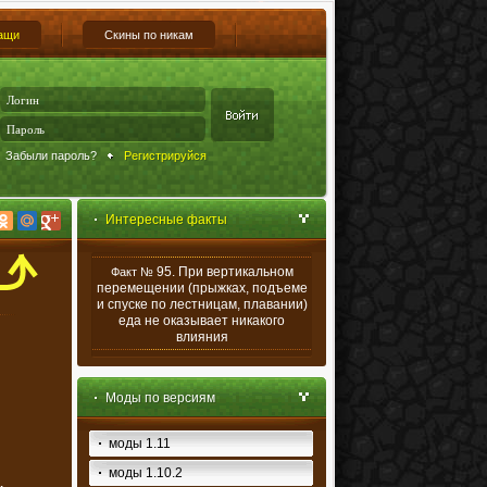
ащи
Скины по никам
Забыли пароль?
Регистрируйся
Интересные факты
95. При вертикальном
Факт №
перемещении (прыжках, подъеме
и спуске по лестницам, плавании)
еда не оказывает никакого
влияния
Моды по версиям
моды 1.11
моды 1.10.2