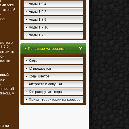
и
моды 1.9.4
нами уже
т готовый
моды 1.9.2
о
лась
моды 1.8.9
моды 1.7.10
моды 1.7.2
ле того
1.7.2,
Полезные материалы
каким то
вой
только
Коды
.
ID предметов
ённый
Коды цветов
уже
о
Хитрости и ловушки
inecraft
Как раскрутить сервер
мином, у
Приват территории на сервере
ти на