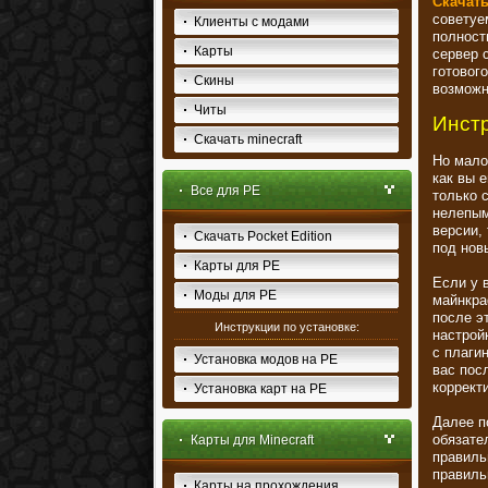
Скачать
советуем
Клиенты с модами
полность
Карты
сервер 
готового
Скины
возможн
Читы
Инстр
Скачать minecraft
Но мало 
как вы 
Все для PE
только 
нелепым
версии,
Скачать Pocket Edition
под новы
Карты для PE
Если у 
Моды для PE
майнкраф
после э
Инструкции по установке:
настрой
с плаги
Установка модов на PE
вас пос
коррект
Установка карт на PE
Далее п
обязате
Карты для Minecraft
правиль
правиль
Карты на прохождения