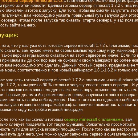
 готовый сервер minecraft 1.7.2
с плагинами бесплатно без регистраци
 прямо из этой новости. Данный готовый сервер minecraft 1.7.2 с плаги
ю обновлён и готов к запуску. Для того, чтобы вы смогли запустить это
с плагинами, вам необходимо указать правильный путь запуска для этог
 сервера, чтобы после запуска так сказать, старта сервера, у вас появи
ость зайти на него.
укция:
того, что у вас уже есть готовый сервер minecraft 1.7.2 с плагинами, пос
его скачать, вам нужно иметь на своём компьютере саму игру майнкрафт 
с такой версии игры можно оказаться на этом сервере не иначе. Если по 
 причинам вы до сих пор ещё не обновили свой майнкрафт до более но
 то вам необходимо это сделать. Данный готовый сервер, предназначен 
е моды, соответственно и под новый майнкрафт 1.6.1-1.6.2 и только его
вас уже есть готовый сервер minecraft 1.7.2 с плагинами и новый обновл
т 1.7.2, то вы уже на 90 % готовы к запуску своего нового сервера . И 
того вам как ни странно следует всего лишь пару штрихов сделать по ег
ке. Первым делом я бы рекомендовал перед запуском готового сервера m
нами сделать на нём себя админом. После того как вы сделаете себя ад
ле запуска игрового сервера майнкрафта появится возможность вносить
ировки по ходу настройки игровой площадки.
осле того как вы скачали готовый
сервер minecraft с плагинами
, вам
льно следует проделать вот такую функцию. Обязательно просмотрите
ность пути для запуска игровой площадки. После того как вы настроите
ный путь для него, уже можно будет запускать сервер и обязательно зай