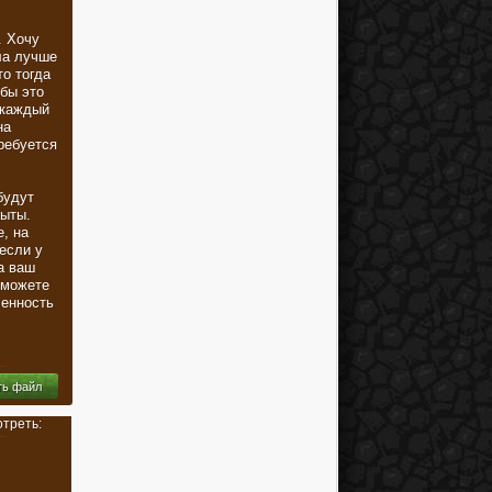
. Хочу
ла лучше
то тогда
обы это
 каждый
на
требуется
удут
рыты.
, на
если у
а ваш
сможете
ленность
ть файл
отреть: