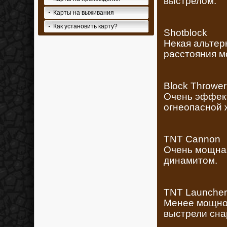
выстрелом.
Карты на выживания
Как установить карту?
Shotblock
Некая альтер
расстояния м
Block Thrower
Очень эффект
огнеопасной 
TNT Cannon
Очень мощная
динамитом.
TNT Launcher
Менее мощное
выстрели сна