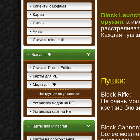
Клиенты с модами
Block Launc
Карты
оружия
, а и
Скины
расстреливат
Читы
Каждая пушка
Скачать minecraft
Все для PE
Скачать Pocket Edition
Карты для PE
Пушки:
Моды для PE
Block Rifle:
Инструкции по установке:
Не очень мощ
Установка модов на PE
крепкие блоки
Установка карт на PE
Карты для Minecraft
Block Cannon
Более мощное
Карты на прохождения