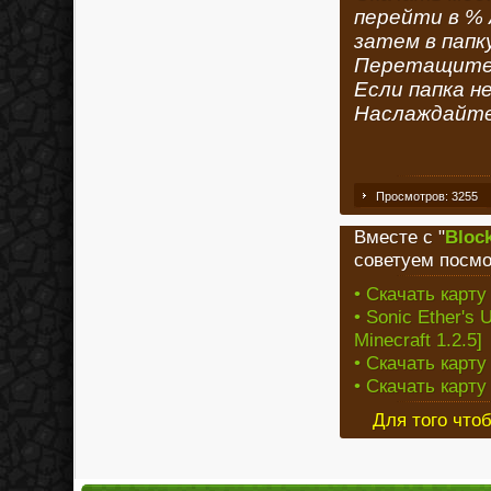
перейти в %
затем в папку
Перетащите з
Если папка н
Наслаждайте
Просмотров: 3255
Вместе с "
Block
советуем посмо
• Скачать карту
• Sonic Ether's
Minecraft 1.2.5]
• Скачать карту
• Скачать карту
Для того что