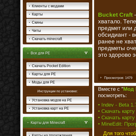
Клиенты с модами
Bucket Craft
-
Карты
хватало. Теп
Скины
предмет или д
Читы
обсидиант - в
Скачать minecraft
ранее не хва
предметы очен
Все для PE
это здорово 
Скачать Pocket Edition
Карты для PE
Просмотров: 1479
Моды для PE
Вместе с "
Мод B
Инструкции по установке:
посмотреть:
Установка модов на PE
• Indev - Beta 1.
Установка карт на PE
• Скачать карт
• Скачать карту
Карты для Minecraft
• MineEdit: Пр
Для того что
Карты на прохождения