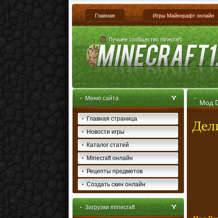
Главная
Игры Майкнрафт онлайн
Меню сайта
Мод D
Главная страница
Новости игры
Каталог статей
Minecraft онлайн
Рецепты предметов
Создать скин онлайн
Загрузки minecraft