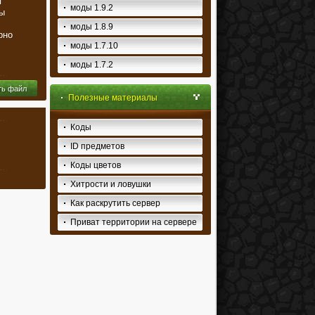
я
моды 1.9.2
ы
моды 1.8.9
рно
моды 1.7.10
моды 1.7.2
ть файл
Полезные материалы
Коды
ID предметов
Коды цветов
Хитрости и ловушки
Как раскрутить сервер
Приват территории на сервере