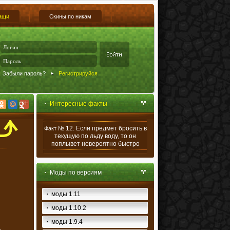
ащи
Скины по никам
Забыли пароль?
Регистрируйся
Интересные факты
12. Если предмет бросить в
Факт №
текущую по льду воду, то он
поплывет невероятно быстро
Моды по версиям
моды 1.11
моды 1.10.2
моды 1.9.4