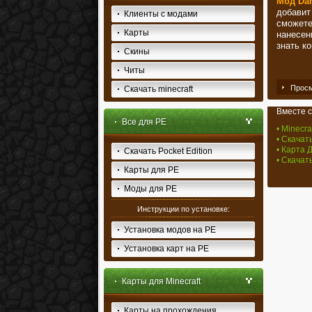
Мод Dam
добавит
Клиенты с модами
сможете
Карты
нанесен
знать ко
Скины
Читы
Просм
Скачать minecraft
Вместе с
Все для PE
• Minecra
• Скачат
• Карта Д
Скачать Pocket Edition
• Скачать
Карты для PE
Моды для PE
Инструкции по установке:
Установка модов на PE
Установка карт на PE
Карты для Minecraft
Карты на прохождения