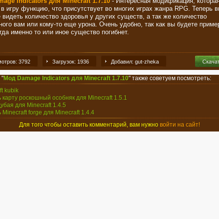
age Indicators для Minecraft 1.7.10
- Интересная модификация, котора
 в игру функцию, что присутствует во многих играх жанра RPG. Теперь в
 видеть количество здоровья у других существ, а так же количество
ного вам или кому-то еще урона. Очень удобно, так как вы будете приме
гда именно то или иное существо погибнет.
отров: 3792
Загрузок: 1936
Добавил: gut-zheka
Скача
 "
Мод Damage Indicators для Minecraft 1.7.10
" также советуем посмотреть:
ft kubik
ь карту роскошный особняк для Minecraft 1.5.1
убая для Minecraft 1.4.5
 Minecraft forge для Minecraft 1.4.4
Для того чтобы оставить комментарий, вам нужно
войти на сайт!