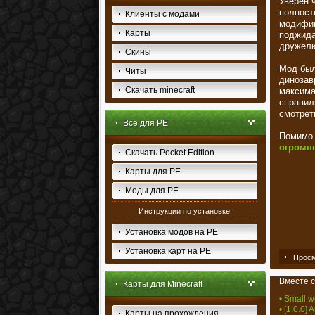
Уверен 
полност
Клиенты с модами
модифи
Карты
поджидат
дружел
Скины
Мод был
Читы
динозав
Скачать minecraft
максима
справил
смотреть
Все для PE
Помимо 
огромны
Скачать Pocket Edition
Карты для PE
Моды для PE
Инструкции по установке:
Установка модов на PE
Установка карт на PE
Просм
Вместе с
Карты для Minecraft
• Small w
• [1.0.0] 
Карты на прохождения