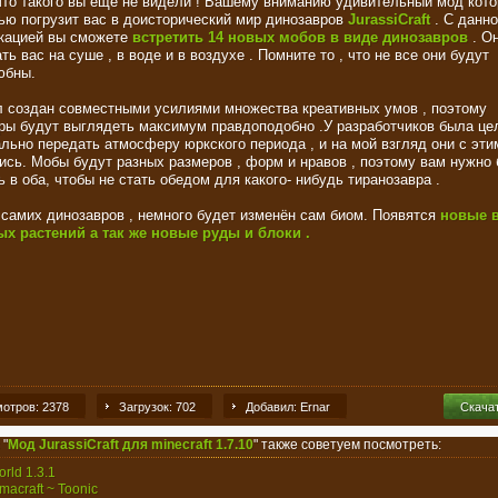
что такого вы ещё не видели ! Вашему вниманию удивительный мод кот
ью погрузит вас в доисторический мир динозавров
JurassiCraft
. С данн
кацией вы сможете
встретить 14 новых мобов в виде динозавров
. О
ь вас на суше , в воде и в воздухе . Помните то , что не все они будут
юбны.
 создан совместными усилиями множества креативных умов , поэтому
ры будут выглядеть максимум правдоподобно .У разработчиков была це
льно передать атмосферу юркского периода , и на мой взгляд они с эти
ись. Мобы будут разных размеров , форм и нравов , поэтому вам нужно 
 в оба, чтобы не стать обедом для какого- нибудь тиранозавра .
самих динозавров , немного будет изменён сам биом. Появятся
новые 
х растений а так же новые руды и блоки .
отров: 2378
Загрузок: 702
Добавил: Ernar
Скача
 "
Мод JurassiCraft для minecraft 1.7.10
" также советуем посмотреть:
orld 1.3.1
Amacraft ~ Toonic