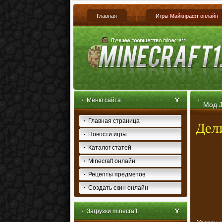
Главная
Игры Майкнрафт онлайн
Меню сайта
Мод J
Главная страница
Новости игры
Каталог статей
Minecraft онлайн
Рецепты предметов
Создать скин онлайн
Загрузки minecraft