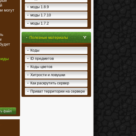
орый
ой
моды 1.8.9
ни могут
моды 1.7.10
моды 1.7.2
ль
Полезные материалы
м
будет
Коды
виды
ID предметов
Коды цветов
Хитрости и ловушки
Как раскрутить сервер
Приват территории на сервере
ть файл