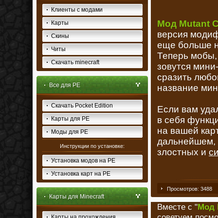
Клиенты с модами
Мод Mutant Cr
Карты
версия модиф
Скины
еще больше н
Читы
Теперь мобы,
Скачать minecraft
зовутся мини-
сразить любог
Все для PE
название мин
Скачать Pocket Edition
Если вам уда
в себя функц
Карты для PE
на вашей карт
Моды для PE
дальнейшем, 
Инструкции по установке:
злостных и
с
Установка модов на PE
Установка карт на PE
Просмотров: 3488
Карты для Minecraft
Вместе с "
Мод 
советуем посмо
Карты на прохождения