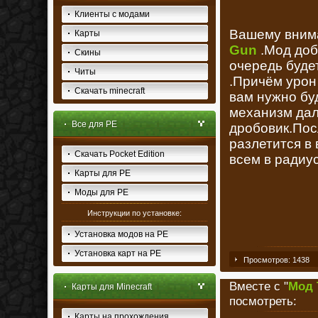
Клиенты с модами
Вашему вним
Карты
Gun
.Мод доб
Скины
очередь буде
Читы
.Причём урон
Скачать minecraft
вам нужно буд
механизм дал
Все для PE
дробовик.Пос
разлетится в 
Скачать Pocket Edition
всем в радиу
Карты для PE
Моды для PE
Инструкции по установке:
Установка модов на PE
Установка карт на PE
Просмотров: 1438
Вместе с "
Мод 
Карты для Minecraft
посмотреть:
Карты на прохождения