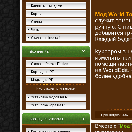
Клиенты с модами
Мод World Too
Карты
служит помощ
Скины
ручную. С ним
Читы
добавится три
Скачать minecraft
Каждый будет
Курсором вы 
Все для PE
изменять при
помощи ласти
Скачать Pocket Edition
на WorldEdit,
Карты для PE
более удобна
Моды для PE
Инструкции по установке:
Установка модов на PE
Установка карт на PE
Просмотров: 2682
Карты для Minecraft
Вместе с "
Мод 
Карты на прохождения