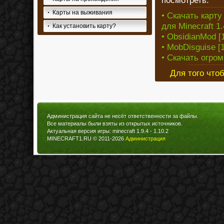
посмотреть:
Карты на выживания
• Скачать карт
для Minecraft 1.
Как установить карту?
• ObsidianMod [1
• MobDisguise [1
• Скачать огро
Для того что
Администрация сайта не несёт ответственности за файлы.
Все материалы были взяты из открытых источников.
Актуальная версия игры: minecraft 1.9.4 - 1.10.2
MINECRAFT1.RU © 2011-2026
Администрация