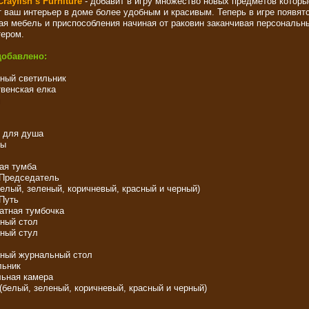
rayfish’s Furniture
- добавит в игру множество новых предметов которы
 ваш интерьер в доме более удобным и красивым. Теперь в игре появят
ая мебель и приспособления начиная от раковин заканчивая персональн
ером.
добавлено:
ный светильник
венская елка
 для душа
ны
ая тумба
Председатель
белый, зеленый, коричневый, красный и черный)
Путь
атная тумбочка
ный стол
ный стул
ный журнальный стол
льник
ьная камера
(белый, зеленый, коричневый, красный и черный)