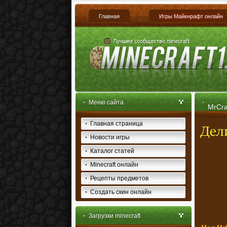
Главная
Игры Майкнрафт онлайн
Меню сайта
MrCra
Главная страница
Новости игры
Каталог статей
Minecraft онлайн
Рецепты предметов
Создать скин онлайн
Загрузки minecraft