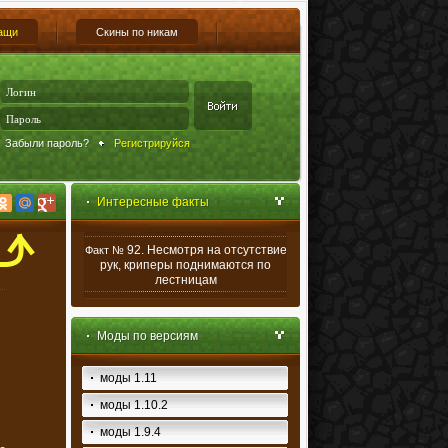
ащи
Скины по никам
Забыли пароль?
Регистрируйся
Интересные факты
92. Несмотря на отсутствие
Факт №
рук, криперы поднимаются по
лестницам
Моды по версиям
моды 1.11
моды 1.10.2
моды 1.9.4