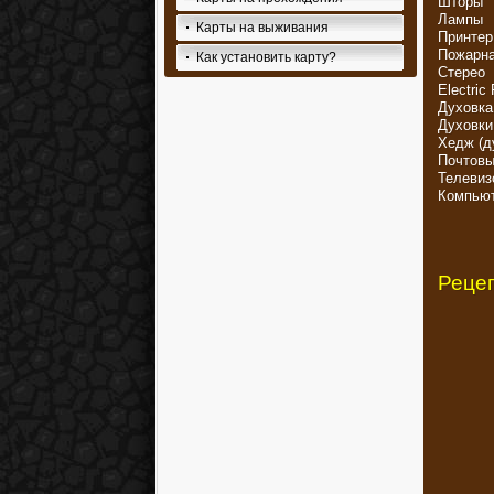
Шторы
Лампы
Карты на выживания
Принтер
Пожарна
Как установить карту?
Стерео
Electri
Духовка
Духовки
Хедж (ду
Почтовы
Телевиз
Компью
Реце