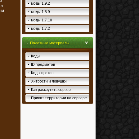
е
моды 1.9.2
ся
ым
моды 1.8.9
моды 1.7.10
моды 1.7.2
Полезные материалы
Коды
ID предметов
Коды цветов
Хитрости и ловушки
Как раскрутить сервер
Приват территории на сервере