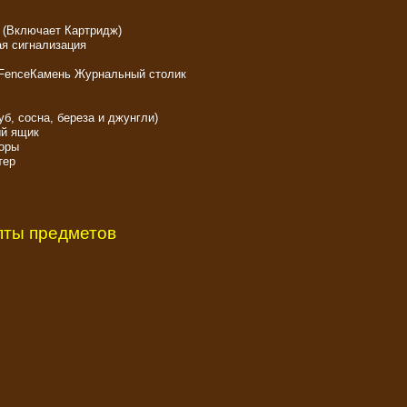
 (Включает Картридж)
я сигнализация
c FenceКамень Журнальный столик
б, сосна, береза ​​и джунгли)
й ящик
оры
тер
пты предметов