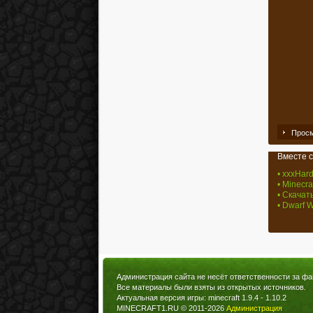
Просм
Вместе с
• xxxHard
• Minecra
• Скачать
• Dwarf W
Администрация сайта не несёт ответственности за фа
Все материалы были взяты из открытых источников.
Актуальная версия игры: minecraft 1.9.4 - 1.10.2
MINECRAFT1.RU © 2011-2026
Администрация