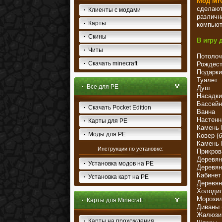
Мод MrC
сделают
Клиенты с модами
различн
Карты
компьют
Скины
В игру 
Читы
Потолоч
Скачать minecraft
Рождест
Подарки
Туалет
Все для PE
Душ
Насадки
Бассей
Скачать Pocket Edition
Ванна
Настенн
Карты для PE
Камень 
Моды для PE
Ковер (
Камень 
Инструкции по установке:
Прикров
Деревян
Установка модов на PE
Деревян
Кабинет
Установка карт на PE
Деревян
Холоди
Морозил
Карты для Minecraft
Диваны 
Жалюзи
Карты на прохождения