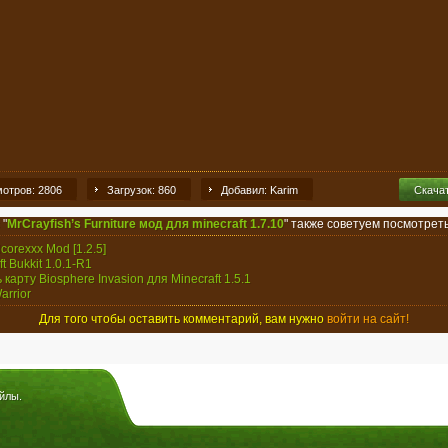
отров: 2806
Загрузок: 860
Добавил: Karim
Скача
 "
MrCrayfish’s Furniture мод для minecraft 1.7.10
" также советуем посмотреть
corexxx Mod [1.2.5]
ft Bukkit 1.0.1-R1
 карту Biosphere Invasion для Minecraft 1.5.1
arrior
Для того чтобы оставить комментарий, вам нужно
войти на сайт!
йлы.