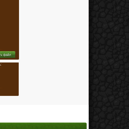
ть файл
: