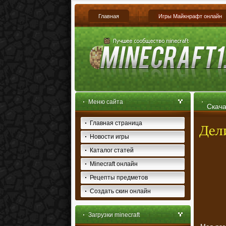
Главная
Игры Майкнрафт онлайн
Меню сайта
Скача
Главная страница
Новости игры
Каталог статей
Minecraft онлайн
Рецепты предметов
Создать скин онлайн
Загрузки minecraft