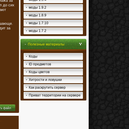
нажа за
п до сих
моды 1.9.2
тают
моды 1.8.9
моды 1.7.10
ашающе.
дит за
моды 1.7.2
Полезные материалы
Коды
ID предметов
Коды цветов
Хитрости и ловушки
Как раскрутить сервер
Приват территории на сервере
ть файл