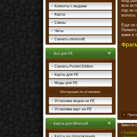
Мод раз
всю исто
Клиенты с модами
пор не н
Карты
волосы.
Скины
Еще он 
Появитс
Читы
вами в 
Скачать minecraft
Фраг
Все для PE
Скачать Pocket Edition
Карты для PE
Моды для PE
Инструкции по установке:
Установка модов на PE
Установка карт на PE
Просм
Карты для Minecraft
Вместе с
• TooMany
Карты на прохождения