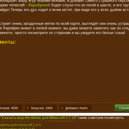
нообразит вашу игру новыми мобами, и добавит самого страшного персо
рию minecraft -
Херобрина
! Ходят слухи что он погиб в шахте, и его тру
айдет.Теперь его дух ходит и всем мстит, при виде его у всех дыбом вс
строит очень загадочные метки по всей карте, выглядят они очень устр
я Херобрин может в любой момент, вы даже можете заметить как он сле
темноте, просто посмотрите по сторонам и вы увидите его белые глаза!
менты:
отров: 4269
Загрузок: 1004
Добавил: Karim
Скача
 "
Скачать мод Herobrine для Minecraft 1.7.10
" также советуем посмотреть:
Items для minecraft 1.4.4