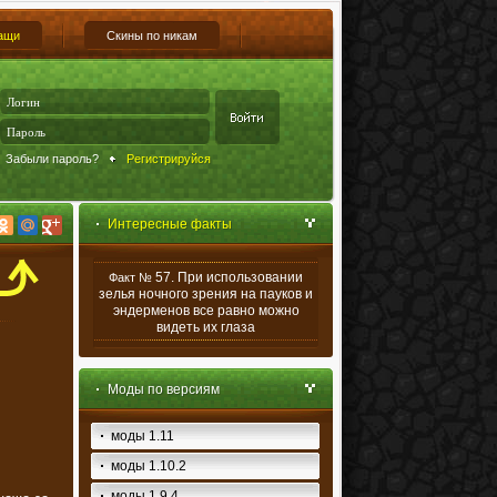
ащи
Скины по никам
Забыли пароль?
Регистрируйся
Интересные факты
57. При использовании
Факт №
зелья ночного зрения на пауков и
эндерменов все равно можно
видеть их глаза
Моды по версиям
моды 1.11
моды 1.10.2
моды 1.9.4