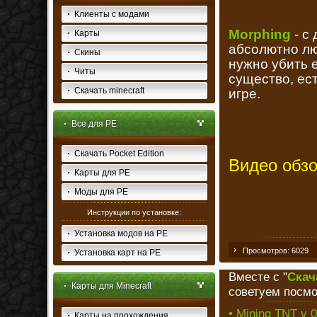
Клиенты с модами
Morphing
- с
Карты
абсолютно лю
Скины
нужно убить 
Читы
существо, ес
Скачать minecraft
игре.
Все для PE
Скачать Pocket Edition
Видео обзо
Карты для PE
Моды для PE
Инструкции по установке:
Установка модов на PE
Просмотров: 6029
Установка карт на PE
Вместе с "
Скач
Карты для Minecraft
советуем посмо
• Mining TNT v 0
Карты на прохождения