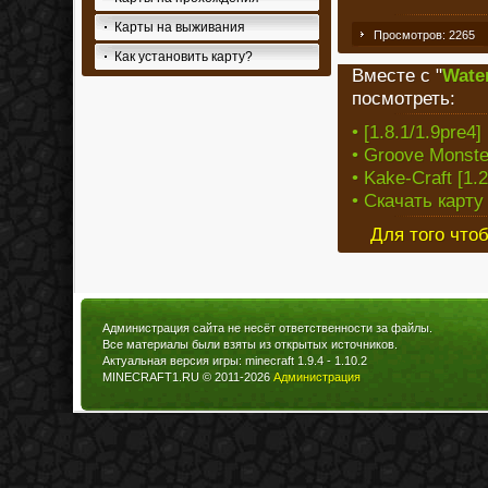
Карты на выживания
Просмотров: 2265
Как установить карту?
Вместе с "
Wate
посмотреть:
• [1.8.1/1.9pre4
• Groove Monster
• Kake-Craft [1.
• Скачать карту 
Для того что
Администрация сайта не несёт ответственности за файлы.
Все материалы были взяты из открытых источников.
Актуальная версия игры: minecraft 1.9.4 - 1.10.2
MINECRAFT1.RU © 2011-2026
Администрация