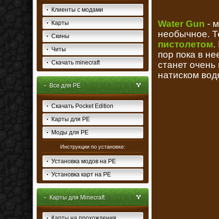
Клиенты с модами
Water Gun
- м
Карты
необычное. Т
Скины
пистолетом
.
Читы
пор пока в не
Скачать minecraft
станет очень
натиском вод
Все для PE
Скачать Pocket Edition
Карты для PE
Моды для PE
Инструкции по установке:
Установка модов на PE
Установка карт на PE
Карты для Minecraft
Карты на прохождения