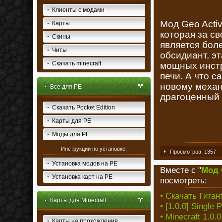
Клиенты с модами
Мод Geo Activ
Карты
которая за с
Скины
является бол
Читы
обсидиант, э
Скачать minecraft
мощных инстр
печи. А что с
новому механ
Все для PE
драгоценный 
Скачать Pocket Edition
Карты для PE
Моды для PE
Инструкции по установке:
Просмотров: 1357
Установка модов на PE
Вместе с "
Мод G
Установка карт на PE
посмотреть:
• Скачать Гиган
Карты для Minecraft
• [1.0.0] Single
• Minecraft 1.0
Карты на прохождения