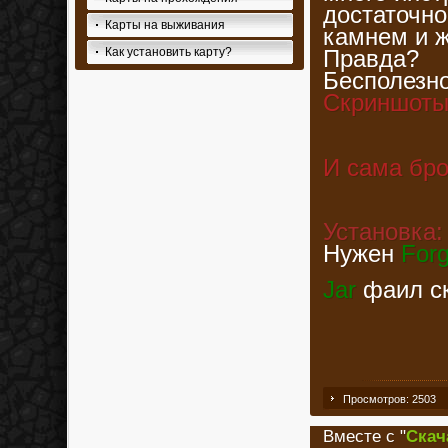
достаточно
Карты на выживания
камнем и ж
Правда?
Как установить карту?
Бесполезно
Скриншоты
И сама бр
Установка:
Нужен
For
Jar
фаил ск
Просмотров: 2503
Вместе с "
Скач