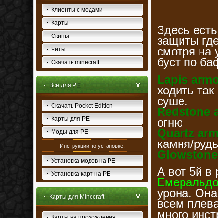
Клиенты с модами
Карты
Здесь ест
Скины
защиты гд
смотря на 
Читы
буст по б
Скачать minecraft
Lapis arm
Все для PE
ходить так
суше.
Скачать Pocket Edition
Redstone 
Карты для PE
огню
Quartz ar
Моды для PE
камня/руды
Инструкции по установке:
Glowstone
Установка модов на PE
А вот 5й в
Установка карт на PE
Емеральдо
урона. Она
Карты для Minecraft
всем плев
много инст
Карты на прохождения