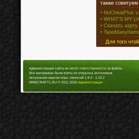
также советуем
• NoCheatPlus v3
• WHAT'S MY L
• Скачать карту
• TaooManyItems
Для того что
Администрация сайта не несёт ответственности за файлы.
Все материалы были взяты из открытых источников.
Актуальная версия игры: minecraft 1.9.4 - 1.10.2
MINECRAFT1.RU © 2011-2026
Администрация