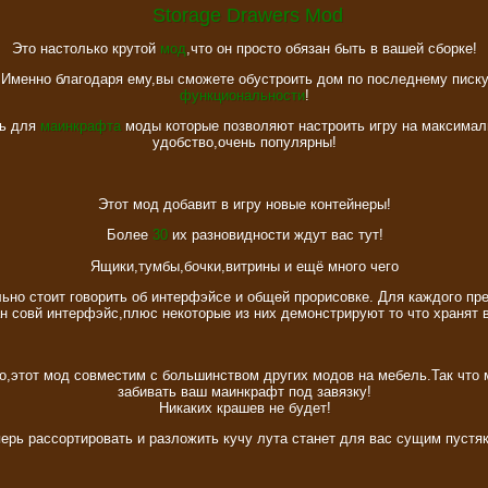
Storage Drawers Mod
Это настолько крутой
мод
,что он просто обязан быть в вашей сборке!
Именно благодаря ему,вы сможете обустроить дом по последнему писк
функциональности
!
ь для
маинкрафта
моды которые позволяют настроить игру на максимал
удобство,очень популярны!
Этот мод добавит в игру новые контейнеры!
Более
30
их разновидности ждут вас тут!
Ящики,тумбы,бочки,витрины и ещё много чего
ьно стоит говорить об интерфэйсе и общей прорисовке. Для каждого пр
н совй интерфэйс,плюс некоторые из них демонстрируют то что хранят в
о,этот мод совместим с большинством других модов на мебель.Так что 
забивать ваш маинкрафт под завязку!
Никаких крашев не будет!
ерь рассортировать и разложить кучу лута станет для вас сущим пустя