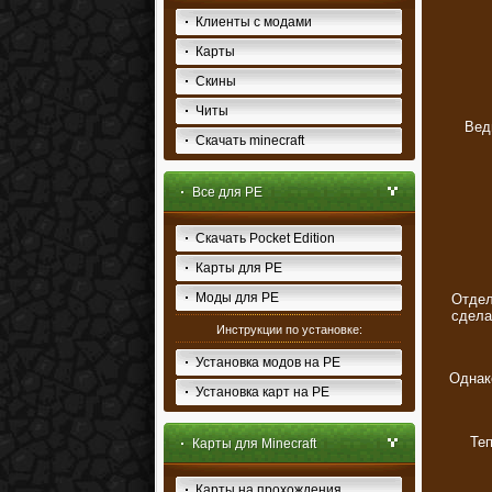
Клиенты с модами
Карты
Скины
Читы
Вед
Скачать minecraft
Все для PE
Скачать Pocket Edition
Карты для PE
Моды для PE
Отдел
сдела
Инструкции по установке:
Установка модов на PE
Однак
Установка карт на PE
Теп
Карты для Minecraft
Карты на прохождения