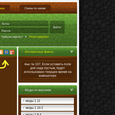
ащи
Скины по никам
Забыли пароль?
Регистрируйся
Интересные факты
107. Если оставить поле
Факт №
для сида пустым, будет
использовано текущее время на
компьютере
Моды по версиям
моды 1.11
моды 1.10.2
моды 1.9.4