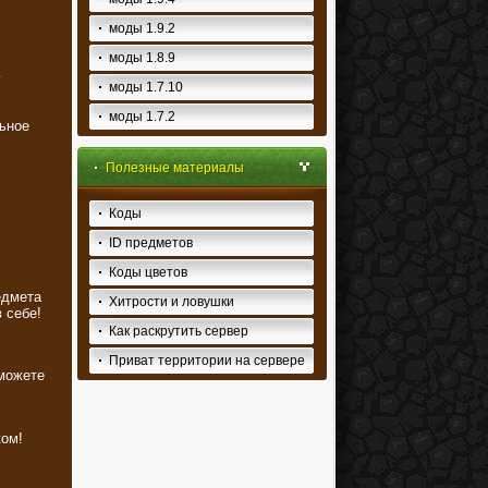
моды 1.9.2
моды 1.8.9
у
моды 1.7.10
моды 1.7.2
ьное
Полезные материалы
Коды
ID предметов
Коды цветов
едмета
Хитрости и ловушки
 себе!
Как раскрутить сервер
Приват территории на сервере
можете
ком!