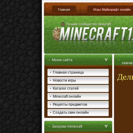
Главная
Игры Майкнрафт онлайн
Меню сайта
скача
Главная страница
Новости игры
Каталог статей
Minecraft онлайн
Рецепты предметов
Создать скин онлайн
Загрузки minecraft