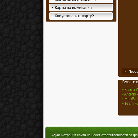
Карты на выживания
Как установить карту?
Просм
Вместе с
• Карта W
• Anteris 
• MobBall
• Team Fo
Администрация сайта не несёт ответственности за фа