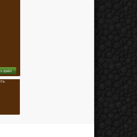
ть файл
ть: