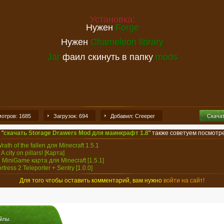
Установка:
Нужен
Forge
Нужен
Chameleon library
Jar
фаил скинуть в папку
mods
отров: 1685
Загрузок: 694
Добавил: Creeper
Скача
 "
скачать Storage Drawers Mod для маинкрафт 1.8
" также советуем посмотре
rath of the fallen для Minecraft 1.5.1
- A city on pillars! [Карта]
 MiniGame карта для Minecraft [1.5.1]
rtress 2 Teleporter + Sentry [1.0.0]
Для того чтобы оставить комментарий, вам нужно
войти на сайт!
йлы.