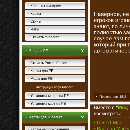
Клиенты с модами
Наверное, не 
Карты
игроков игра
Скины
знают, по ли
Читы
полностью за
Скачать minecraft
случае вам по
который при 
автоматическ
Все для PE
Скачать Pocket Edition
Карты для PE
Моды для PE
Инструкции по установке:
Установка модов на PE
Просмотров: 1513
Установка карт на PE
Вместе с "
Мод 
посмотреть:
Карты для Minecraft
• Desert Map
• Bacteria Mod v
Карты на прохождения