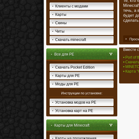
Те, кто
Minecraf
Клиенты с модами
течь, а
Карты
будет д
сделать
Скины
Читы
Просм
Скачать minecraft
Вместе с
Все для PE
• Port of 
• Скачат
• MINETO
Скачать Pocket Edition
• Карта 
Карты для PE
Моды для PE
Инструкции по установке:
Установка модов на PE
Установка карт на PE
Карты для Minecraft
Карты на прохождения