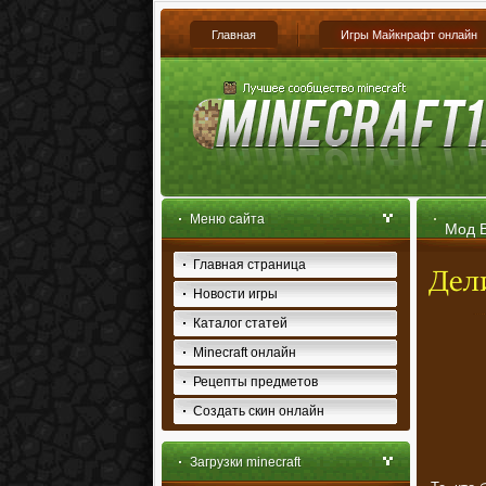
Главная
Игры Майкнрафт онлайн
Меню сайта
Мод B
Главная страница
Новости игры
Каталог статей
Minecraft онлайн
Рецепты предметов
Создать скин онлайн
Загрузки minecraft