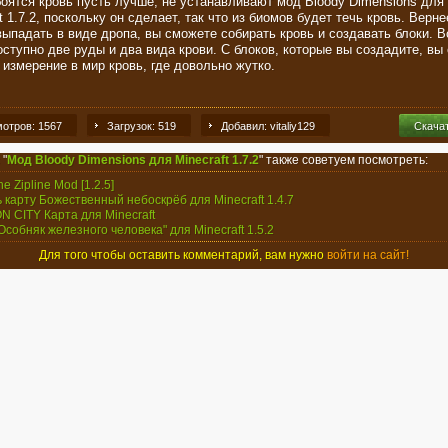
 боятся кровь пусть лучше, не устанавливают мод Bloody Dimensions для
t 1.7.2, поскольку он сделает, так что из биомов будет течь кровь. Верне
 выпадать в виде дропа, вы сможете собирать кровь и создавать блоки. В
оступно две руды и два вида крови. С блоков, которые вы создадите, вы
 измерение в мир кровь, где довольно жутко.
отров: 1567
Загрузок: 519
Добавил: vitaliy129
Скача
 "
Мод Bloody Dimensions для Minecraft 1.7.2
" также советуем посмотреть:
the Zipline Mod [1.2.5]
ь карту Божественный небоскрёб для Minecraft 1.4.7
N CITY Карта для Minecraft
"Особняк железного человека" для Minecraft 1.5.2
Для того чтобы оставить комментарий, вам нужно
войти на сайт!