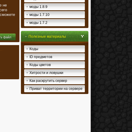
е не
моды 1.8.9
сего
 сможете
моды 1.7.10
моды 1.7.2
Полезные материалы
ть файл
Коды
ID предметов
Коды цветов
Хитрости и ловушки
Как раскрутить сервер
Приват территории на сервере