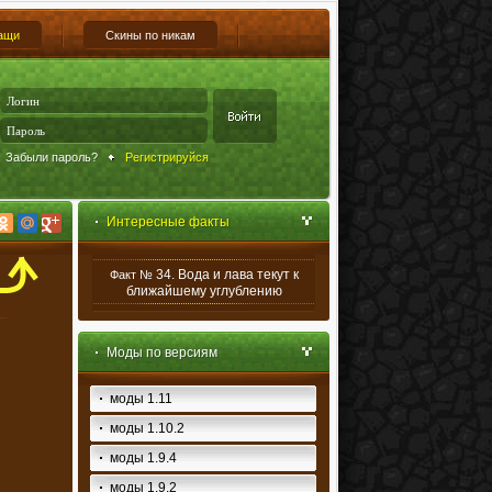
ащи
Скины по никам
Забыли пароль?
Регистрируйся
Интересные факты
34. Вода и лава текут к
Факт №
ближайшему углублению
Моды по версиям
моды 1.11
моды 1.10.2
моды 1.9.4
моды 1.9.2