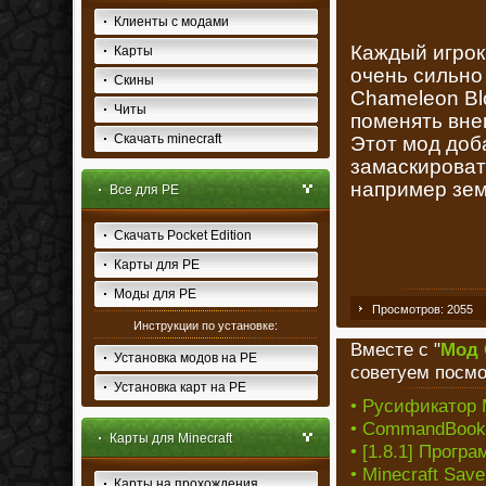
Клиенты с модами
Каждый игрок
Карты
очень сильно
Скины
Chameleon Blo
Читы
поменять вне
Скачать minecraft
Этот мод доб
замаскироват
например зем
Все для PE
Скачать Pocket Edition
Карты для PE
Моды для PE
Просмотров: 2055
Инструкции по установке:
Вместе с "
Мод 
Установка модов на PE
советуем посмо
Установка карт на PE
• Русификатор M
• CommandBook [
Карты для Minecraft
• [1.8.1] Прог
• Minecraft Sav
Карты на прохождения