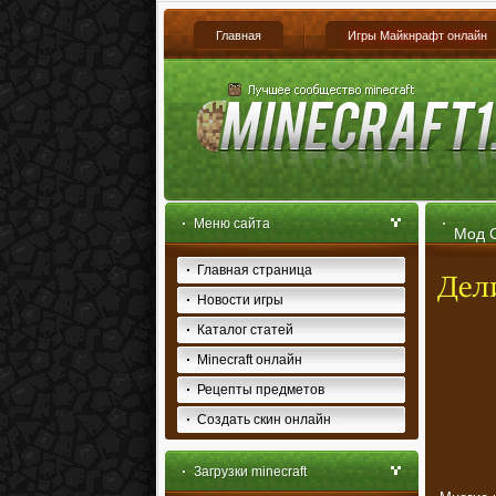
Главная
Игры Майкнрафт онлайн
Меню сайта
Мод C
Главная страница
Новости игры
Каталог статей
Minecraft онлайн
Рецепты предметов
Создать скин онлайн
Загрузки minecraft