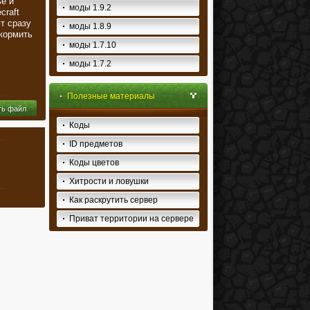
ье и
моды 1.9.2
craft
т сразу
моды 1.8.9
 кормить
моды 1.7.10
моды 1.7.2
Полезные материалы
ть файл
Коды
ID предметов
Коды цветов
Хитрости и ловушки
Как раскрутить сервер
Приват территории на сервере