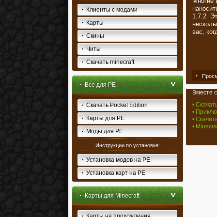
Многие и
наносит
Клиенты с модами
1.7.2. 
Карты
несколь
вас, ког
Скины
Читы
Скачать minecraft
Просм
Все для PE
Вместе с
• Скачат
Скачать Pocket Edition
• Приклю
Карты для PE
• Скачат
• Minecr
Моды для PE
Инструкции по установке:
Установка модов на PE
Установка карт на PE
Карты для Minecraft
Карты на прохождения