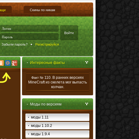
ащи
Скины по никам
Забыли пароль?
Регистрируйся
Интересные факты
110. В ранних версиях
Факт №
MineCraft из скелета мог выпасть
колчан.
Моды по версиям
моды 1.11
моды 1.10.2
моды 1.9.4