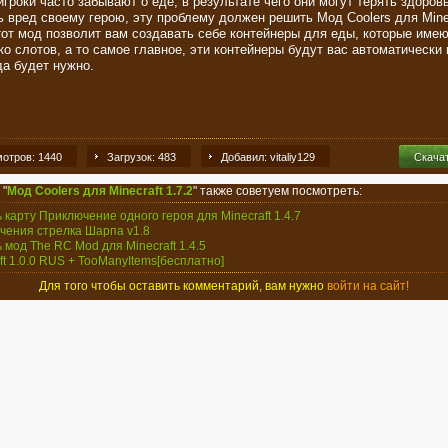
гроки часто забывают о еде, в результате чего они могут терять здоров
ь вред своему герою, эту проблему должен решить Мод Coolers для Mine
Этот мод позволит вам создавать себе контейнеры для еды, которые имею
ко слотов, а то самое главное, эти контейнеры будут вас автоматически
да будет нужно.
отров: 1440
Загрузок: 483
Добавил: vitaliy129
Скача
 "
Мод Coolers для Minecraft 1.7.2
" также советуем посмотреть:
ь карту Приключение одного героя для Minecraft 1.4.7
чения стрелка Шарпа v1.8
ь мод The RC Mod для Minecraft 1.4.5
aft 1.0.0 RUS + TooManyItems[бесплатно]
Для того чтобы оставить комментарий, вам нужно
войти на сайт!