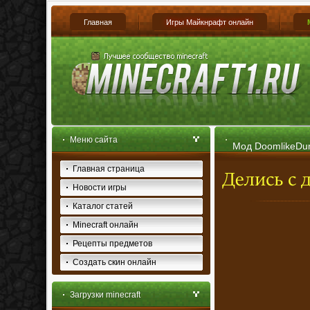
Главная
Игры Майкнрафт онлайн
Меню сайта
Мод DoomlikeDun
Главная страница
Новости игры
Каталог статей
Minecraft онлайн
Рецепты предметов
Создать скин онлайн
Загрузки minecraft