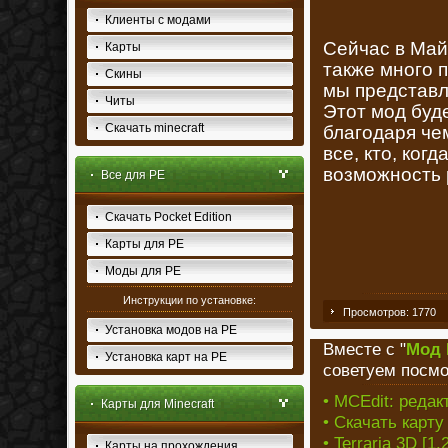
Клиенты с модами
Сейчас в Май
Карты
также много 
Скины
мы представл
Читы
Этот мод буд
Скачать minecraft
благодаря че
все, кто, когд
возможность 
Все для PE
Скачать Pocket Edition
Карты для PE
Моды для PE
Инструкции по установке:
Просмотров: 1770
Установка модов на PE
Вместе с "
Мод 
Установка карт на PE
советуем посмо
• MCEdit: редак
Карты для Minecraft
• Скачать карту
• Terraria 3D [1.
Карты на прохождения