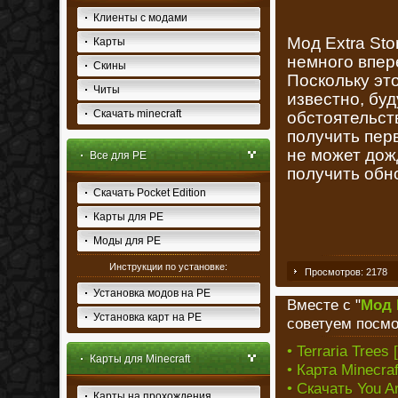
Клиенты с модами
Мод Extra Sto
Карты
немного впер
Скины
Поскольку это
Читы
известно, буд
Скачать minecraft
обстоятельств
получить пер
не может дож
Все для PE
получить обн
Скачать Pocket Edition
Карты для PE
Моды для PE
Инструкции по установке:
Просмотров: 2178
Установка модов на PE
Вместе с "
Мод 
Установка карт на PE
советуем посмо
• Terraria Trees 
Карты для Minecraft
• Карта Minecra
• Скачать You Ar
Карты на прохождения