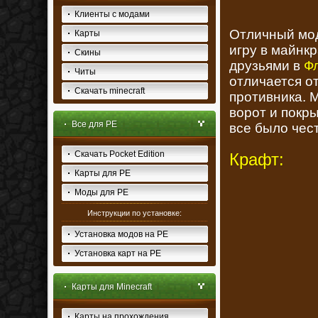
Клиенты с модами
Отличный мод
Карты
игру в майнк
Скины
друзьями в
Ф
Читы
отличается от
Скачать minecraft
противника. 
ворот и покры
Все для PE
все было чес
Скачать Pocket Edition
Крафт:
Карты для PE
Моды для PE
Инструкции по установке:
Установка модов на PE
Установка карт на PE
Карты для Minecraft
Карты на прохождения