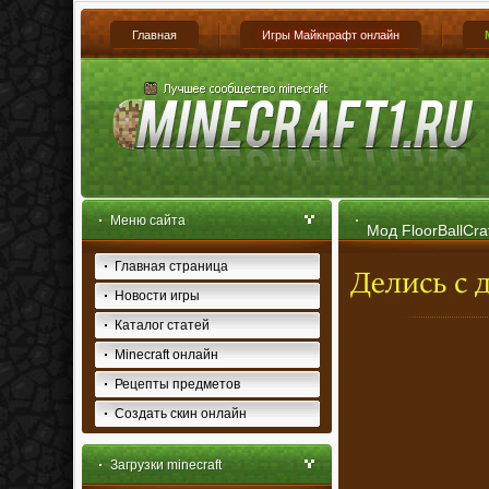
Главная
Игры Майкнрафт онлайн
Меню сайта
Мод FloorBallCraf
Главная страница
Новости игры
Каталог статей
Minecraft онлайн
Рецепты предметов
Создать скин онлайн
Загрузки minecraft