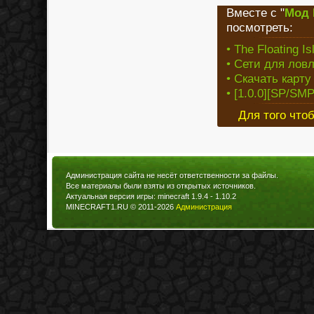
Вместе с "
Мод F
посмотреть:
• The Floating 
• Сети для ловл
• Скачать карту
• [1.0.0][SP/SMP
Для того что
Администрация сайта не несёт ответственности за файлы.
Все материалы были взяты из открытых источников.
Актуальная версия игры: minecraft 1.9.4 - 1.10.2
MINECRAFT1.RU © 2011-2026
Администрация