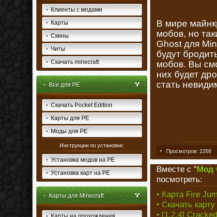
Клиенты с модами
В мире майнк
Карты
мобов, но та
Скины
Ghost для Min
Читы
будут бродит
Скачать minecraft
мобов. Вы см
них будет др
стать невиди
Все для PE
Скачать Pocket Edition
Карты для PE
Моды для PE
Инструкции по установке:
Просмотров: 2258
Установка модов на PE
Вместе с "
Мод 
Установка карт на PE
посмотреть:
• Карта Fire Jum
Карты для Minecraft
• Скачать карту 
• [1.2.4] Crack
Карты на прохождения