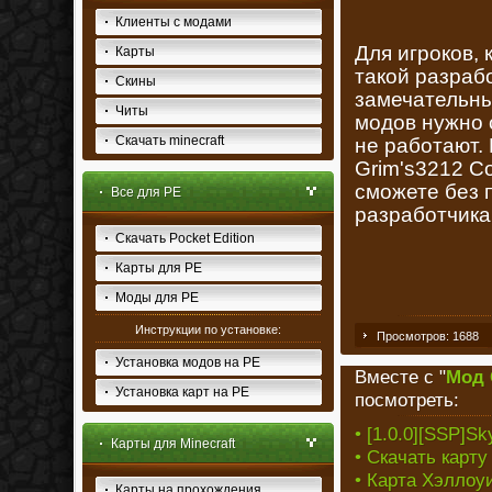
Клиенты с модами
Для игроков,
Карты
такой разрабо
Скины
замечательны
Читы
модов нужно 
Скачать minecraft
не работают.
Grim's3212 Co
сможете без 
Все для PE
разработчика
Скачать Pocket Edition
Карты для PE
Моды для PE
Инструкции по установке:
Просмотров: 1688
Установка модов на PE
Вместе с "
Мод 
Установка карт на PE
посмотреть:
• [1.0.0][SSP]Sk
Карты для Minecraft
• Скачать карту
• Карта Хэллоуи
Карты на прохождения