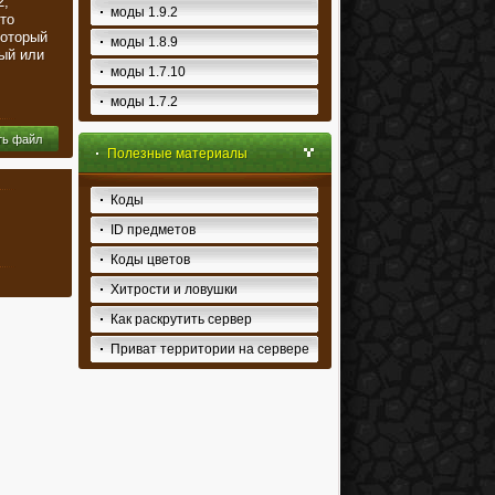
2,
моды 1.9.2
то
который
моды 1.8.9
ый или
моды 1.7.10
моды 1.7.2
ть файл
Полезные материалы
Коды
ID предметов
Коды цветов
Хитрости и ловушки
Как раскрутить сервер
Приват территории на сервере