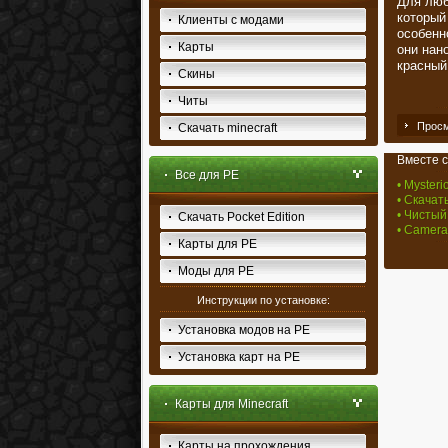
Для люби
который
Клиенты с модами
особенн
Карты
они нан
красный
Скины
Читы
Просм
Скачать minecraft
Вместе с
Все для PE
• Mysteri
• Скачать
• Чистый
Скачать Pocket Edition
• Camera 
Карты для PE
Моды для PE
Инструкции по установке:
Установка модов на PE
Установка карт на PE
Карты для Minecraft
Карты на прохождения