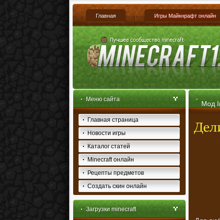
Главная
Игры Майкнрафт онлайн
Меню сайта
Мод I
Главная страница
Новости игры
Каталог статей
Minecraft онлайн
Рецепты предметов
Создать скин онлайн
Загрузки minecraft