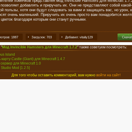
телей хомячков представлен мод Invincible Hamsters для Minecraft 1.7.
 позволяет добавлять и приручать их. Они не представляют собой какой-
ой пользы, хотя они будут следовать за вами и защищать вас, но урон, 
осят очень маленький. Приручить их очень просто вам понадобится желт
 цветок благодаря которым они станут ручными.
отров: 1887
Загрузок: 703
Добавил: vitaliy129
Скача
 "
Мод Invincible Hamsters для Minecraft 1.7.2
" также советуем посмотреть:
ous Island
 карту Castle (Giant) для Minecraft 1.4.7
 сервер для Minecraft 1.0
Studio Mod [1.2.5]
Для того чтобы оставить комментарий, вам нужно
войти на сайт!