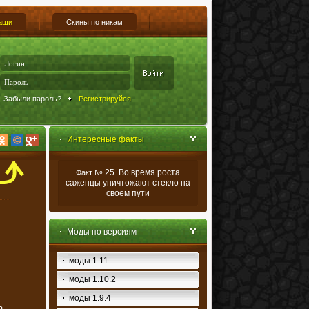
ащи
Скины по никам
Забыли пароль?
Регистрируйся
Интересные факты
25. Во время роста
Факт №
саженцы уничтожают стекло на
своем пути
Моды по версиям
моды 1.11
моды 1.10.2
моды 1.9.4