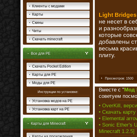
Клиенты с модами
Light Bridge
Карты
не несет в се
Скины
и разнообраз
Читы
которые совс
Скачать minecraft
добавлены ст
весьма краси
Все для PE
плиту.
Скачать Pocket Edition
Карты для PE
Просмотров: 1500
Моды для PE
Вместе с "
Мод L
Инструкции по установке:
советуем посмо
Установка модов на PE
• OverKill, верси
Установка карт на PE
• Скачать карту
• Elemental arro
Карты для Minecraft
• Sonic Ether's
Minecraft 1.2.5]
Карты на прохождения