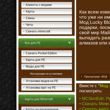
Клиенты с модами
Как всем изве
Карты
что уже ни им
Скины
Мод Lucky Blo
Читы
подарки, поск
Скачать minecraft
свой мир Май
выпадать раз
алмазов или 
Все для PE
Скачать Pocket Edition
Карты для PE
Моды для PE
Инструкции по установке:
Просмотров: 4518
Установка модов на PE
Вместе с "
Мод 
Установка карт на PE
посмотреть:
• MCSkinEdit: 
Карты для Minecraft
• Скачать Minec
• Скачать карту
Карты на прохождения