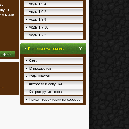
моды 1.9.4
вы
ку, в
моды 1.9.2
ого мира
моды 1.8.9
моды 1.7.10
моды 1.7.2
Полезные материалы
ть файл
Коды
ID предметов
Коды цветов
Хитрости и ловушки
Как раскрутить сервер
Приват территории на сервере