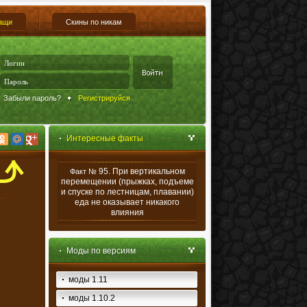
ащи
Скины по никам
Забыли пароль?
Регистрируйся
Интересные факты
95. При вертикальном
Факт №
перемещении (прыжках, подъеме
и спуске по лестницам, плавании)
еда не оказывает никакого
влияния
Моды по версиям
моды 1.11
моды 1.10.2