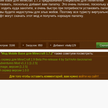
ile Base для Minecraft 1.7.2 предназначен специально для любителей
твовать, поскольку добавит вам палатку. Это очень полезно, поскольку 
 ходить куда захотите, и очень быстро при потребности установить палат
 вы будете недоступны для злых мобов. Поэтому все туристу виртуальн
фт могут скачать этот мод и получить хорошую палатку.
отров: 3166
Загрузок: 850
Добавил: vitaliy129
Скача
 "
Мод Mobile Base для Minecraft 1.7.2
" также советуем посмотреть:
ь сервер для MineCraft 1.9 Beta Pre-release 4 by SaYmAn бесплатно
dventures Mod v1.2.1 [1.2.5]
mage, версия [1.2.5]
й сервер версии 1.0.0
Для того чтобы оставить комментарий, вам нужно
войти на сайт!