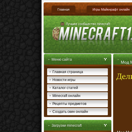
Главная
Игры Майкнрафт онлайн
Меню сайта
Мод M
Главная страница
Новости игры
Каталог статей
Minecraft онлайн
Рецепты предметов
Создать скин онлайн
Загрузки minecraft