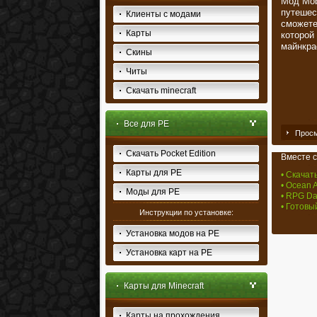
Мод Mob
путешес
Клиенты с модами
сможете
Карты
которой
майнкра
Скины
Читы
Скачать minecraft
Все для PE
Просм
Скачать Pocket Edition
Вместе с
Карты для PE
• Скачат
• Ocean A
Моды для PE
• RPG Da
• Готовы
Инструкции по установке:
Установка модов на PE
Установка карт на PE
Карты для Minecraft
Карты на прохождения