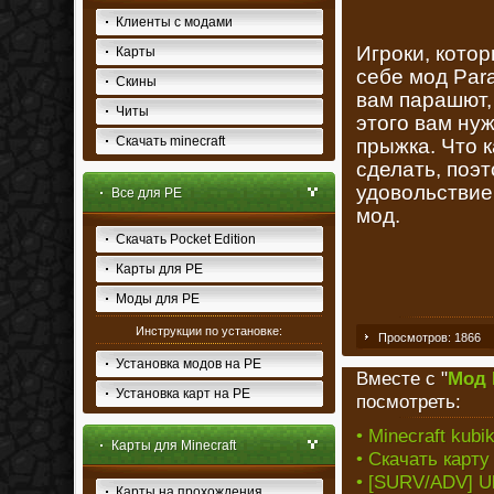
Клиенты с модами
Игроки, кото
Карты
себе мод Para
Скины
вам парашют,
Читы
этого вам ну
Скачать minecraft
прыжка. Что 
сделать, поэ
удовольствие.
Все для PE
мод.
Скачать Pocket Edition
Карты для PE
Моды для PE
Инструкции по установке:
Просмотров: 1866
Установка модов на PE
Вместе с "
Мод 
Установка карт на PE
посмотреть:
• Minecraft kubi
Карты для Minecraft
• Скачать карту
• [SURV/ADV] Ul
Карты на прохождения