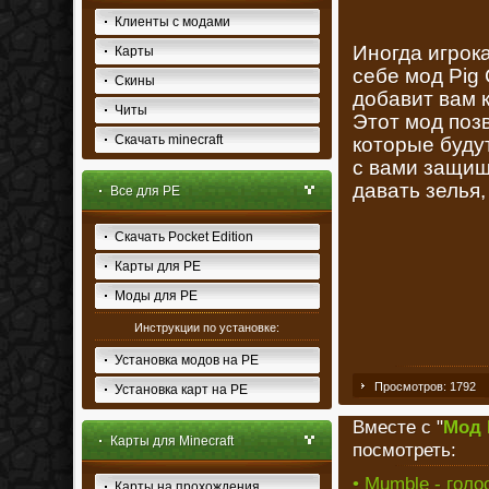
Клиенты с модами
Иногда игрок
Карты
себе мод Pig 
Скины
добавит вам 
Читы
Этот мод поз
Скачать minecraft
которые будут
с вами защищ
давать зелья
Все для PE
Скачать Pocket Edition
Карты для PE
Моды для PE
Инструкции по установке:
Установка модов на PE
Просмотров: 1792
Установка карт на PE
Вместе с "
Мод 
Карты для Minecraft
посмотреть:
• Mumble - голо
Карты на прохождения