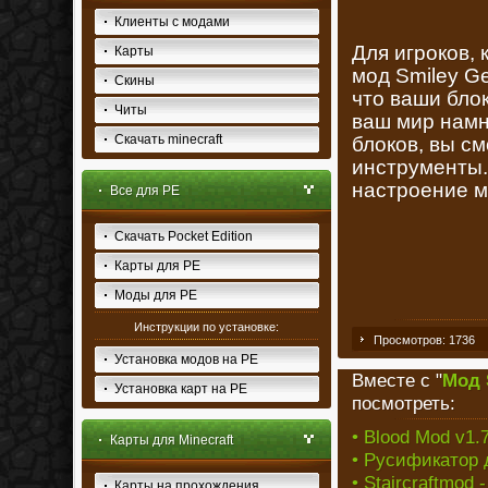
Клиенты с модами
Для игроков, 
Карты
мод Smiley Ge
Скины
что ваши блок
Читы
ваш мир намн
Скачать minecraft
блоков, вы с
инструменты.
настроение мо
Все для PE
Скачать Pocket Edition
Карты для PE
Моды для PE
Инструкции по установке:
Просмотров: 1736
Установка модов на PE
Вместе с "
Мод 
Установка карт на PE
посмотреть:
• Blood Mod v1.7
Карты для Minecraft
• Русификатор д
• Staircraftmod 
Карты на прохождения