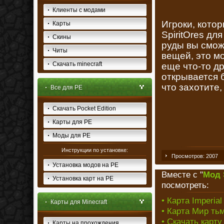
Клиенты с модами
Игроки, кото
Карты
SpiritOres дл
Скины
руды вы смож
Читы
вещей, это м
Скачать minecraft
еще что-то д
открывается 
что захотите
Все для PE
Скачать Pocket Edition
Карты для PE
Моды для PE
Инструкции по установке:
Просмотров: 2007
Установка модов на PE
Вместе с "
Мод S
Установка карт на PE
посмотреть:
• Карта Imperial
Карты для Minecraft
• Карта Мир тьм
• Скачать карт
Карты на прохождения