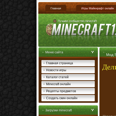
Главная
Игры Майкнрафт онлайн
Меню сайта
Мод S
Главная страница
Новости игры
Каталог статей
Minecraft онлайн
Рецепты предметов
Создать скин онлайн
Загрузки minecraft