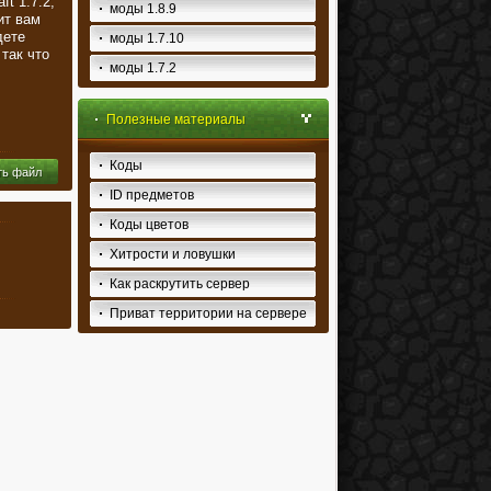
t 1.7.2,
моды 1.8.9
ит вам
дете
моды 1.7.10
 так что
моды 1.7.2
Полезные материалы
Коды
ть файл
ID предметов
Коды цветов
Хитрости и ловушки
Как раскрутить сервер
Приват территории на сервере