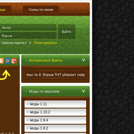
ащи
Скины по никам
Забыли пароль?
Регистрируйся
Интересные факты
8. Взрыв ТНТ убирает лаву
Факт №
Моды по версиям
моды 1.11
моды 1.10.2
моды 1.9.4
моды 1.9.2