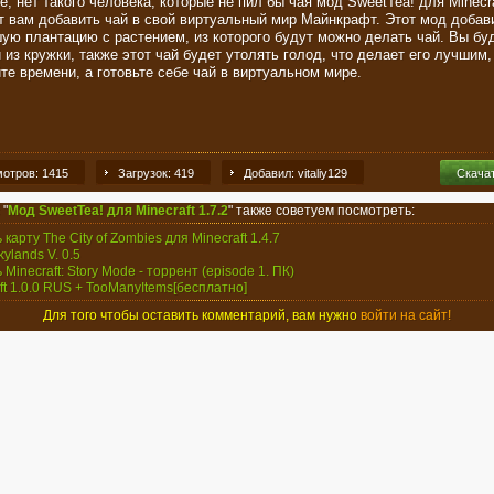
, нет такого человека, которые не пил бы чая мод SweetTea! для Minecraf
т вам добавить чай в свой виртуальный мир Майнкрафт. Этот мод добав
ую плантацию с растением, из которого будут можно делать чай. Вы бу
 из кружки, также этот чай будет утолять голод, что делает его лучшим,
те времени, а готовьте себе чай в виртуальном мире.
отров: 1415
Загрузок: 419
Добавил: vitaliy129
Скача
 "
Мод SweetTea! для Minecraft 1.7.2
" также советуем посмотреть:
 карту The City of Zombies для Minecraft 1.4.7
Skylands V. 0.5
 Minecraft: Story Mode - торрент (episode 1. ПК)
aft 1.0.0 RUS + TooManyItems[бесплатно]
Для того чтобы оставить комментарий, вам нужно
войти на сайт!