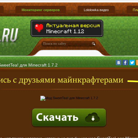
Мониторинг серверов
Lololowka видео
Пл
weetTea! для Minecraft 1.7.2