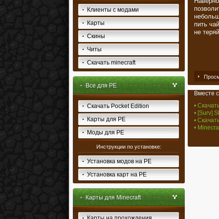
Наверное
позволи
Клиенты с модами
небольш
Карты
пить чай
не теряй
Скины
Читы
Скачать minecraft
Просм
Все для PE
Вместе с
• Скачать
Скачать Pocket Edition
• [Surv] 
Карты для PE
• Скачать
• Minecr
Моды для PE
Инструкции по установке:
Установка модов на PE
Установка карт на PE
Карты для Minecraft
Карты на прохождения