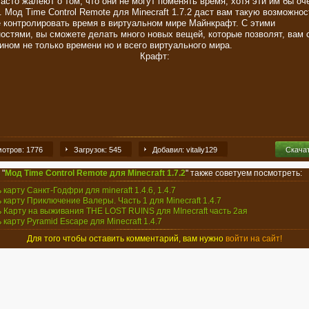
часто жалеют о том, что они не могут поменять время, хотя эти им бы оч
. Мод Time Control Remote для Minecraft 1.7.2 даст вам такую возможнос
 контролировать время в виртуальном мире Майнкрафт. С этими
остями, вы сможете делать много новых вещей, которые позволят, вам 
ином не только времени но и всего виртуального мира.
Крафт:
отров: 1776
Загрузок: 545
Добавил: vitaliy129
Скача
 "
Мод Time Control Remote для Minecraft 1.7.2
" также советуем посмотреть:
 карту Санкт-Годфри для mineraft 1.4.6, 1.4.7
ь карту Приключение Валеры. Часть 1 для Minecraft 1.4.7
ь Карту на выживания THE LOST RUINS для MInecraft часть 2ая
 карту Pyramid Escape для Minecraft 1.4.7
Для того чтобы оставить комментарий, вам нужно
войти на сайт!