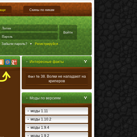
ащи
Скины по никам
Забыли пароль?
Регистрируйся
Интересные факты
38. Волки не нападают на
Факт №
криперов
Моды по версиям
моды 1.11
моды 1.10.2
моды 1.9.4
моды 1.9.2