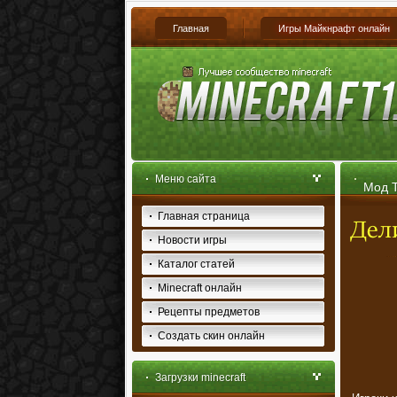
Главная
Игры Майкнрафт онлайн
Меню сайта
Мод T
Главная страница
Новости игры
Каталог статей
Minecraft онлайн
Рецепты предметов
Создать скин онлайн
Загрузки minecraft