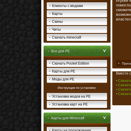
Игроки 
помогло
Клиенты с модами
сможете
Карты
возможн
властел
Скины
Читы
Скачать minecraft
Все для PE
Скачать Pocket Edition
Просм
Карты для PE
Вместе с
Моды для PE
• Скачать
• Скачат
Инструкции по установке:
• Скачат
• Скачать
Установка модов на PE
Установка карт на PE
Карты для Minecraft
Карты на прохождения