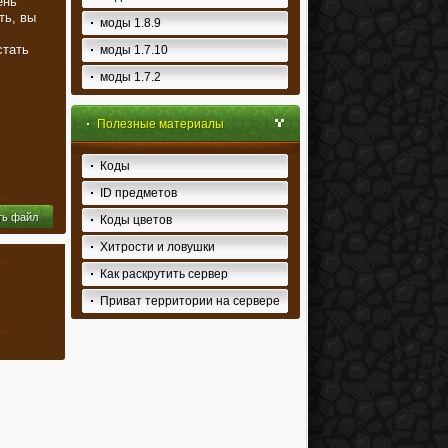
ень
ть, вы
моды 1.8.9
стать
моды 1.7.10
моды 1.7.2
Полезные материалы
Коды
ID предметов
ть файл
Коды цветов
Хитрости и ловушки
Как раскрутить сервер
Приват территории на сервере