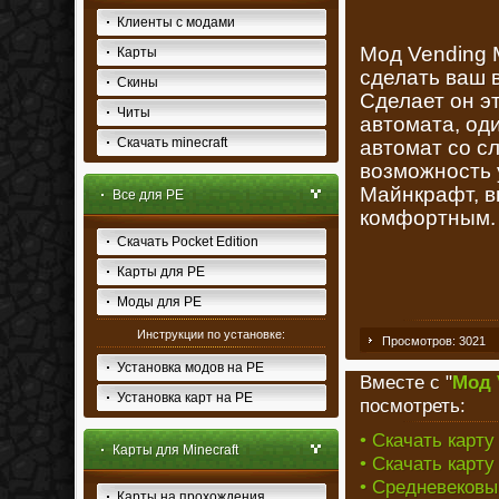
Клиенты с модами
Мод Vending M
Карты
сделать ваш 
Скины
Сделает он э
Читы
автомата, од
Скачать minecraft
автомат со с
возможность 
Майнкрафт, в
Все для PE
комфортным.
Скачать Pocket Edition
Карты для PE
Моды для PE
Инструкции по установке:
Просмотров: 3021
Установка модов на PE
Вместе с "
Мод 
Установка карт на PE
посмотреть:
• Скачать карту
Карты для Minecraft
• Скачать карту
• Средневековы
Карты на прохождения