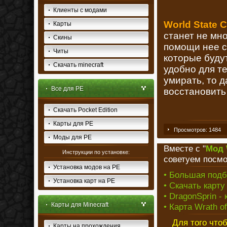
Клиенты с модами
World State 
Карты
станет не мно
Скины
помощи нее с
Читы
которые буду
Скачать minecraft
удобно для те
умирать, то д
Все для PE
восстановить
Скачать Pocket Edition
Карты для PE
Просмотров: 1484
Моды для PE
Вместе с "
Мод 
Инструкции по установке:
советуем посмо
Установка модов на PE
• Большая подб
Установка карт на PE
• Скачать карту
• DragonSprin - 
Карты для Minecraft
• Карта Wrath of
Для того что
Карты на прохождения