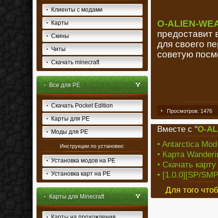
Клиенты с модами
O-ALIEN-WE
Карты
предоставит 
Скины
для своего п
Читы
советую посм
Скачать minecraft
Все для PE
Скачать Pocket Edition
Просмотров: 1476
Карты для PE
Вместе с "
O-A
Моды для PE
• Antarctica Mod 
Инструкции по установке:
• Карта Wanderi
Установка модов на PE
• Скачать карту
• [1.0.0][SP/SMP
Установка карт на PE
Для того что
Карты для Minecraft
Карты на прохождения