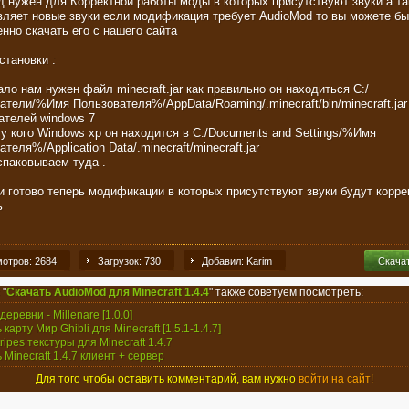
д нужен для Корректной работы моды в которых присутствуют звуки а та
вляет новые звуки если модификация требует AudioMod то вы можете бы
енно скачать его с нашего сайта
становки :
ло нам нужен файл minecraft.jar как правильно он находиться C:/
атели/%Имя Пользователя%/AppData/Roaming/.minecraft/bin/minecraft.jar
ателей windows 7
 у кого Windows xp он находится в C:/Documents and Settings/%Имя
теля%/Application Data/.minecraft/minecraft.jar
спаковываем туда .
 и готово теперь модификации в которых присутствуют звуки будут корре
ь
отров: 2684
Загрузок: 730
Добавил: Karim
Скача
 "
Скачать AudioMod для Minecraft 1.4.4
" также советуем посмотреть:
еревни - Millenare [1.0.0]
 карту Мир Ghibli для Minecraft [1.5.1-1.4.7]
tripes текстуры для Minecraft 1.4.7
 Minecraft 1.4.7 клиент + сервер
Для того чтобы оставить комментарий, вам нужно
войти на сайт!