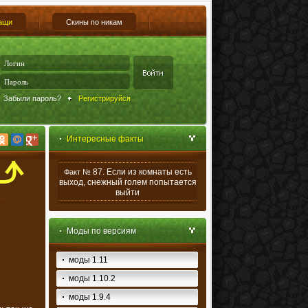
ащи
Скины по никам
Забыли пароль?
Регистрируйся
Интересные факты
87. Если из комнаты есть
Факт №
выход, снежный голем попытается
выйти
Моды по версиям
моды 1.11
моды 1.10.2
моды 1.9.4