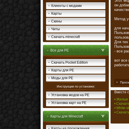
Этот мо
он доба
Клиенты с модами
качеств
Карты
Метод у
Скины
для нача
Читы
Пользов
Скачать minecraft
пользов
Для тех
Пользова
Все для PE
- все ра
вот все
Скачать Pocket Edition
работат
Карты для PE
Моды для PE
Просм
Инструкции по установке:
Вместе с
Установка модов на PE
• Жилые д
Установка карт на PE
• Скачать
• White-s
• Скачать
Карты для Minecraft
Карты на прохождения