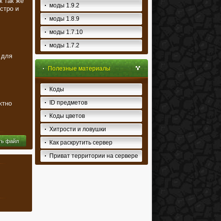
к так же
моды 1.9.2
стро и
моды 1.8.9
моды 1.7.10
моды 1.7.2
 для
Полезные материалы
Коды
ID предметов
ктно
Коды цветов
Хитрости и ловушки
ть файл
Как раскрутить сервер
Приват территории на сервере