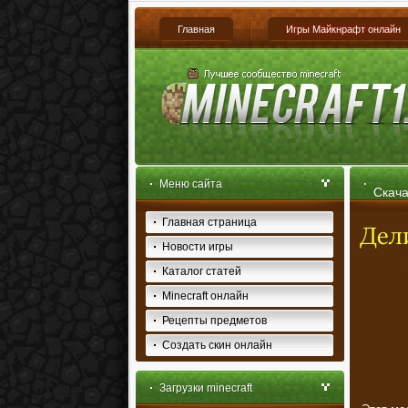
Главная
Игры Майкнрафт онлайн
Меню сайта
Скача
Главная страница
Новости игры
Каталог статей
Minecraft онлайн
Рецепты предметов
Создать скин онлайн
Загрузки minecraft