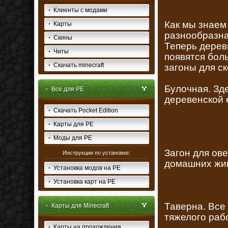
Клиенты с модами
Как мы знаем 
Карты
разнообразна
Скины
Теперь дерев
Читы
появятся боль
Скачать minecraft
загоны для ск
Булочная. Зд
Все для PE
деревенской 
Скачать Pocket Edition
Карты для PE
Моды для PE
Загон для ов
Инструкции по установке:
домашних жи
Установка модов на PE
Установка карт на PE
Таверна. Все
Карты для Minecraft
тяжелого раб
Карты на прохождения