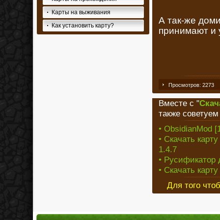
Карты на выживания
А так-же доми
Как установить карту?
принимают и 
Просмотров: 2273
Вместе с "
Скача
также советуем
• ObsidianMod [1
• Скачать карт
1.4.7
• Русификатор д
• Скачать карту 
Для того что