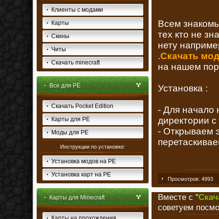
Клиенты с модами
Всем знакомы
Карты
тех кто не зн
Скины
нету наприме
Читы
.
Скачать мод 
Скачать minecraft
на нашем пор
Все для PE
Установка :
Скачать Pocket Edition
- Для начало 
директории с
Карты для PE
- Открываем 
Моды для PE
перетаскиваем
Инструкции по установке:
Установка модов на PE
Установка карт на PE
Просмотров: 4993
Вместе с "
Скач
Карты для Minecraft
советуем посмо
Карты на прохождения