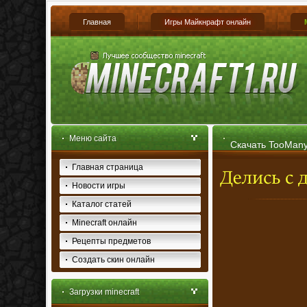
Главная
Игры Майкнрафт онлайн
Меню сайта
Скачать TooManyI
Главная страница
Новости игры
Каталог статей
Minecraft онлайн
Рецепты предметов
Создать скин онлайн
Загрузки minecraft