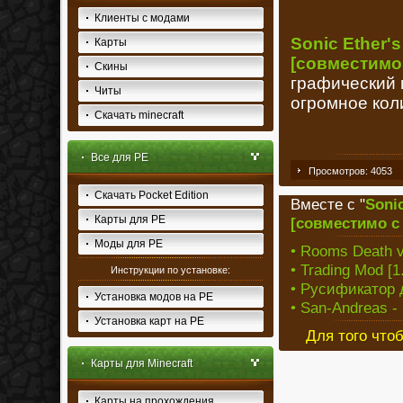
Клиенты с модами
Sonic Ether's
Карты
[совместимо с
Скины
графический 
Читы
огромное кол
Скачать minecraft
Все для PE
Просмотров: 4053
Скачать Pocket Edition
Вместе с "
Sonic
Карты для PE
[совместимо с M
Моды для PE
• Rooms Death v
• Trading Mod [1
Инструкции по установке:
• Русификатор д
Установка модов на PE
• San-Andreas - 
Установка карт на PE
Для того что
Карты для Minecraft
Карты на прохождения