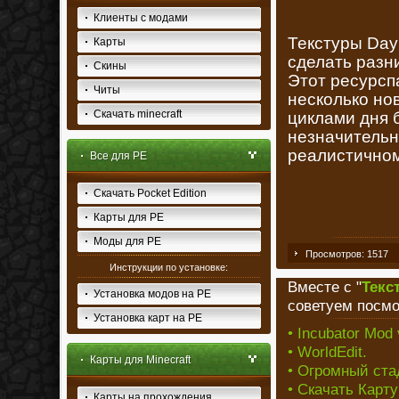
Клиенты с модами
Текстуры Day 
Карты
сделать разн
Скины
Этот ресурсп
Читы
несколько но
Скачать minecraft
циклами дня 
незначительна
реалистичном
Все для PE
Скачать Pocket Edition
Карты для PE
Моды для PE
Просмотров: 1517
Инструкции по установке:
Вместе с "
Текс
Установка модов на PE
советуем посмо
Установка карт на PE
• Incubator Mod 
• WorldEdit.
Карты для Minecraft
• Огромный ста
• Скачать Карт
Карты на прохождения