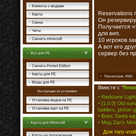
Клиенты с модами
Reservations
Карты
Он резервируе
Скины
Получается чт
Читы
для вип.
Скачать minecraft
10 игроков за
А вот его дру
сервер без п
Все для PE
Скачать Pocket Edition
Карты для PE
Просмотров: 4583
Моды для PE
Вместе с "
Rese
Инструкции по установке:
• Redstone Light
Установка модов на PE
• [1.0.0] Old sur
Установка карт на PE
ladders, piston 
• Boss Santa кар
• Мод Zan's Min
Карты для Minecraft
Для того что
Карты на прохождения